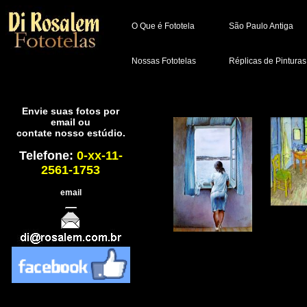
O Que é Fototela
São Paulo Antiga
Nossas Fototelas
Réplicas de Pinturas
Envie suas fotos por
email ou
contate nosso estúdio.
Telefone:
0-xx-11-
2561-1753
email