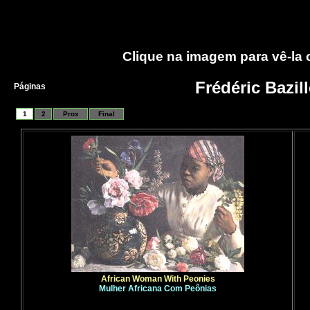
Clique na imagem para vê-la
Frédéric Bazill
Páginas
1
2
Prox
Final
African Woman With Peonies
Mulher Africana Com Peônias