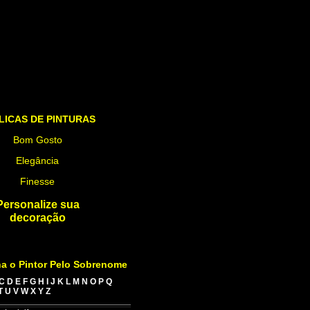
LICAS DE PINTURAS
Bom Gosto
Elegância
Finesse
Personalize sua
decoração
a o Pintor Pelo Sobrenome
C
D
E
F
G
H
I
J
K
L
M
N
O
P
Q
T
U
V
W
X
Y
Z