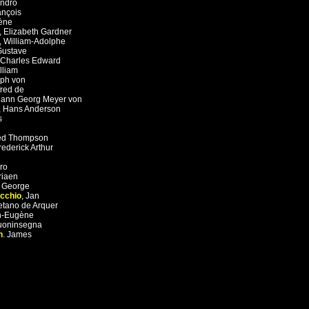
ndro
ançois
ène
,
Elizabeth Gardner
,
William-Adolphe
Gustave
Charles Edward
lliam
ph von
fred de
ann Georg Meyer von
,
Hans Anderson
s
red Thompson
rederick Arthur
ro
riaen
 George
ecchio
,
Jan
tano de Arquer
n-Eugène
uoninsegna
h
,
James
G
H
I
J
K
L
M
N
O
P
Q
R
S
T
U
V
W