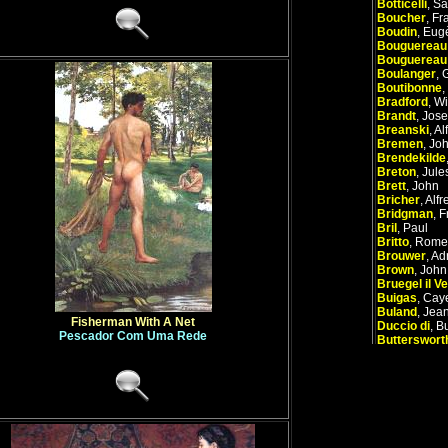
Botticelli
,
Sa
Boucher
,
Fr
Boudin
,
Eug
Bouguereau
Bouguereau
Boulanger
,
Boutibonne
,
Bradford
,
Wi
Brandt
,
Jose
Breanski
,
Al
Bremen
,
Joh
Brendekilde
Breton
,
Jule
Brett
,
John
Bricher
,
Alf
Bridgman
,
F
Bril
,
Paul
Britto
,
Rome
Brouwer
,
Ad
Brown
,
John
Bruegel il V
Buigas
,
Caye
Buland
,
Jea
Fisherman With A Net
Duccio di
,
B
Pescador Com Uma Rede
Butterswort
A
B
C
D
E
F
X
Y
Z