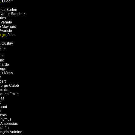
n
,
Ludolf
les Burton
lvador Sanchez
rles
,
Veneto
e Maynard
Evaristo
age
,
Jules
d
,
Gustav
éric
is
ano
nardo
orge
nk Moss
n
bert
orge Caleb
ne de
cques Emile
mas
k
anni
n
çois
onymus
,
Ambrosius
Johfra
ançois Antoine