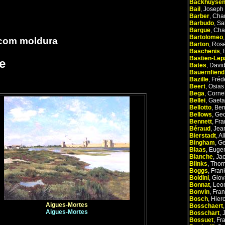
Backhuyse
Bail
,
Joseph
Barber
,
Char
Barbudo
,
Sa
Bargue
,
Cha
Bartolomeo
 com moldura
Barton
,
Ros
Baschenis
,
Bastien-Lep
e
Bates
,
Davi
Bauernfiend
Bazille
,
Fréd
Beert
,
Osias
Bega
,
Cornel
Bellei
,
Gaet
Bellotto
,
Ber
Bellows
,
Ge
Bennett
,
Fra
Béraud
,
Jea
Bierstadt
,
Al
Bingham
,
Ge
Blaas
,
Euge
Blanche
,
Ja
Blinks
,
Tho
Boggs
,
Fran
Boldini
,
Giov
Bonnat
,
Leo
Bonvin
,
Fran
Bosch
,
Hier
Aigues-Mortes
Bosschaert
Aigues-Mortes
Bosschart
,
Bossuet
,
Fr