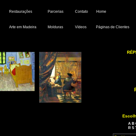
Restaurações
Parcerias
Contato
Home
Arte em Madeira
Molduras
Vídeos
Páginas de Clientes
RÉP
Escolh
A
B
R
S