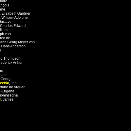
ndro
ançois
ène
,
Elizabeth Gardner
,
William-Adolphe
Gustave
Charles Edward
lliam
ph von
fred de
ann Georg Meyer von
,
Hans Anderson
s
red Thompson
rederick Arthur
ro
riaen
 George
ecchio
,
Jan
tano de Arquer
n-Eugène
uoninsegna
h
,
James
G
H
I
J
K
L
M
N
O
P
Q
R
S
T
U
V
W