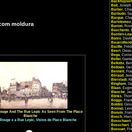
Backhuyse
Bail
,
Joseph
Barber
,
Char
Barbudo
,
Sa
Bargue
,
Cha
Bartolomeo
 com moldura
Barton
,
Ros
Baschenis
,
Bastien-Lep
Bates
,
Davi
Bauernfiend
Bazille
,
Fréd
Beert
,
Osias
Bega
,
Cornel
Bellei
,
Gaet
Bellotto
,
Ber
Bellows
,
Ge
Bennett
,
Fra
Béraud
,
Jea
Bierstadt
,
Al
Bingham
,
Ge
Blaas
,
Euge
Blanche
,
Ja
Blinks
,
Tho
Boggs
,
Fran
Boldini
,
Giov
Bonnat
,
Leo
Rouge And The Rue Lepic As Seen From The Place
Bonvin
,
Fran
Blanche
Bosch
,
Hier
 Rouge e a Rue Lepic, Vistos de Place Blanche
Bosschaert
Bosschart
,
Bossuet
,
Fr