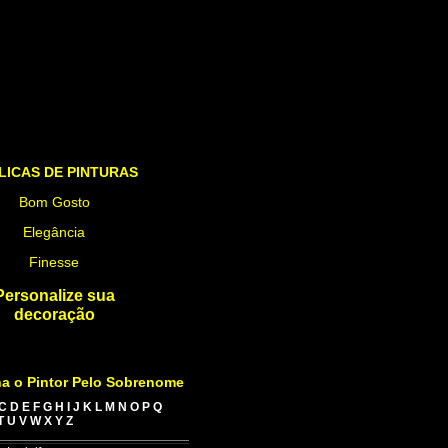
LICAS DE PINTURAS
Bom Gosto
Elegância
Finesse
Personalize sua
decoração
a o Pintor Pelo Sobrenome
C
D
E
F
G
H
I
J
K
L
M
N
O
P
Q
T
U
V
W
X
Y
Z