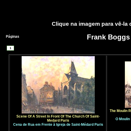
Clique na imagem para vê-la
Frank Boggs
Páginas
1
The Moulin 
Scene Of A Street In Front Of The Church Of Saint-
O Moulin
Medard Paris
Cena de Rua em Frente à Igreja de Saint-Médard Paris