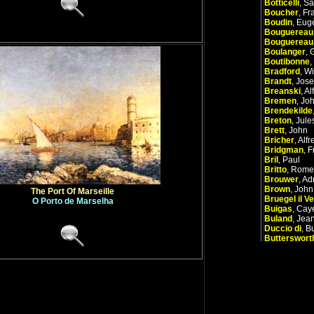
Botticelli
,
Sa
Boucher
,
Fr
Boudin
,
Eug
Bouguereau
Bouguereau
Boulanger
,
Boutibonne
,
Bradford
,
Wi
Brandt
,
Jose
Breanski
,
Al
Bremen
,
Joh
Brendekilde
Breton
,
Jule
Brett
,
John
Bricher
,
Alf
Bridgman
,
F
Bril
,
Paul
Britto
,
Rome
Brouwer
,
Ad
Brown
,
John
The Port Of Marseille
Bruegel il V
O Porto de Marselha
Buigas
,
Caye
Buland
,
Jea
Duccio di
,
B
Butterswort
A
B
C
D
E
F
X
Y
Z