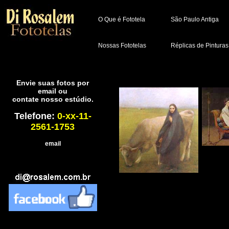
O Que é Fototela
São Paulo Antiga
Nossas Fototelas
Réplicas de Pinturas
Envie suas fotos por
email ou
contate nosso estúdio.
Telefone:
0-xx-11-
2561-1753
email