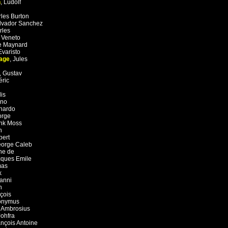
n
,
Ludolf
les Burton
lvador Sanchez
rles
,
Veneto
e Maynard
Evaristo
age
,
Jules
d
,
Gustav
éric
is
ano
nardo
orge
nk Moss
n
bert
orge Caleb
ne de
cques Emile
mas
k
anni
n
çois
onymus
,
Ambrosius
Johfra
ançois Antoine