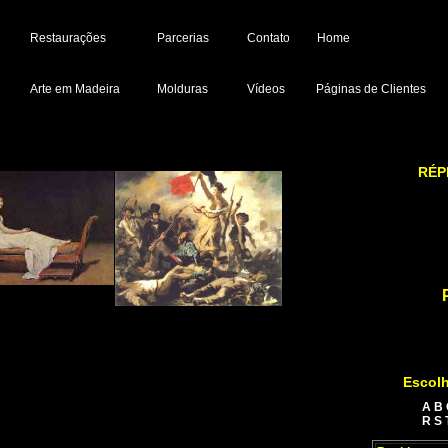
Restaurações
Parcerias
Contato
Home
Arte em Madeira
Molduras
Vídeos
Páginas de Clientes
RÉP
Escolh
A
B
R
S