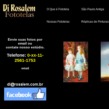
O Que é Fototela
São Paulo Antiga
Nossas Fototelas
Réplicas de Pinturas
Envie suas fotos por
email ou
contate nosso estúdio.
Telefone:
0-xx-11-
2561-1753
email