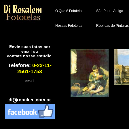
O Que é Fototela
São Paulo Antiga
Nossas Fototelas
Réplicas de Pinturas
Envie suas fotos por
email ou
contate nosso estúdio.
Telefone:
0-xx-11-
2561-1753
email