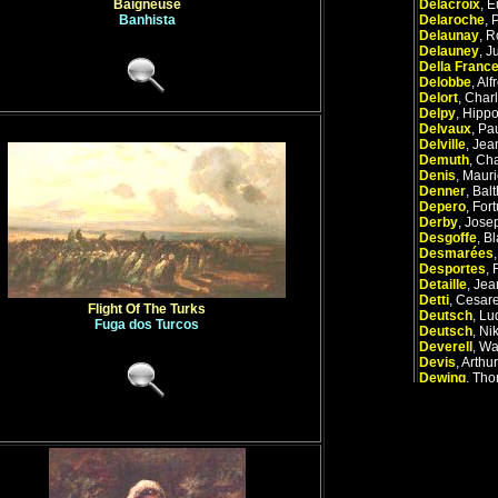
Baigneuse
Delacroix
,
E
Banhista
Delaroche
,
Delaunay
,
R
Delauney
,
Ju
Della Franc
Delobbe
,
Alf
Delort
,
Char
Delpy
,
Hippo
Delvaux
,
Pa
Delville
,
Jea
Demuth
,
Cha
Denis
,
Mauri
Denner
,
Bal
Depero
,
For
Derby
,
Josep
Desgoffe
,
Bl
Desmarées
Desportes
,
Detaille
,
Jea
Detti
,
Cesar
Flight Of The Turks
Deutsch
,
Lu
Fuga dos Turcos
Deutsch
,
Ni
Deverell
,
Wa
Devis
,
Arthur
Dewing
,
Tho
Di Cosimo
,
P
Di Credi
,
Lo
Di Paolo
,
Gi
Díaz de la P
Dicksee
,
Fr
Dietriich
,
Chr
Dijck
,
Floris