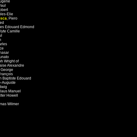
ugène
Paul
obert
les-Elie
esca
,
Piero
red
les Edouard Edmond
lyte Camille
ul
n
rles
ce
thasar
tunato
h Wright of
aise Alexandre
,
George
François
n Baptiste Edouard
e-Auguste
dwig
klaus Manuel
lter Howell
mas Wilmer
iero
renzo
ovanni
eña
,
Narcisse-Virgile
ank
istian Wilhelm Ernst
 Claesz van