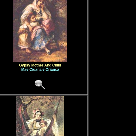
Dillis
,
Georg
Dinet
,
Etien
Discart
,
Jea
Diversos
,
Pi
Dix
,
Otto
Dobson
,
Wil
Dobuzhinsk
Dodiya
,
Atul
Dolci
,
Carlo
Doll
,
Anton
Domenichin
Dominguez
,
Dominguez
,
Dommelshui
Dommerson
Don Quixote
Gypsy Mother And Child
Done
,
Ken
Mãe Cigana e Criança
Doré
,
Gusta
Dossi
,
Doss
Dou
,
Gerrit
Draper
,
Herb
Dreux
,
Alfre
Droochsloot
Drouais
,
Fra
Dubowskoj
,
Dubreuil
,
To
Dubuffet
,
Je
Duck
,
Jacob
Duez
,
Ernest
Dufy
,
Raoul
Dughet
,
Gas
Dujardin
,
Ka