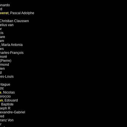
onardo
rd
veret
,
Pascal Adolphe
Christian Claussen
elius van
r
cis
are
iam
,
María Antonia
es
harles-François
noré
(Pierre)
ymond
ien
d
es-Louis
ntague
cht
e
,
Nicolas
eroccio
an
,
Edouard
 Baptiste
seph R
lexandre-Gabriel
red
ranz Von
r