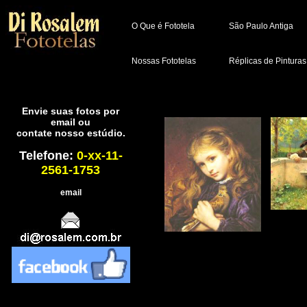
O Que é Fototela
São Paulo Antiga
Nossas Fototelas
Réplicas de Pinturas
Envie suas fotos por
email ou
contate nosso estúdio.
Telefone:
0-xx-11-
2561-1753
email