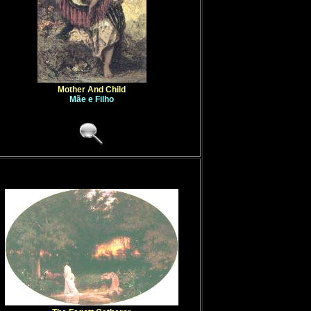
Dumas
,
Mar
Dumonstier
Dünz
,
Johan
Dupré
,
Jules
Dupuy
,
Paul
Duran
,
Charl
Durand
,
Asc
Dusart
,
Corn
Duval
,
Euge
Mother And Child
Duveneck
,
F
Mãe e Filho
Duverger
,
T
Dvorak
,
Fra
Dyce
,
Willia
A
B
C
D
E
F
X
Y
Z