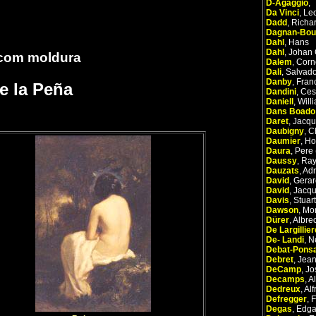
D-Agaggio
,
Da Vinci
,
Le
Dadd
,
Richa
Dagnan-Bou
Dahl
,
Hans
Dahl
,
Johan 
 com moldura
Dalem
,
Corn
Dali
,
Salvado
Danby
,
Fran
de la Peña
Dandini
,
Ces
Daniell
,
Will
Dans Boado
Daret
,
Jacqu
Daubigny
,
C
Daumier
,
Ho
Daura
,
Pere 
Daussy
,
Ra
Dauzats
,
Adr
David
,
Gerar
David
,
Jacqu
Davis
,
Stuart
Dawson
,
Mo
Dürer
,
Albre
De Largillier
De- Landi
,
N
Debat-Pons
Debret
,
Jean
DeCamp
,
Jo
Decamps
,
A
Dedreux
,
Alf
Defregger
,
F
Degas
,
Edga