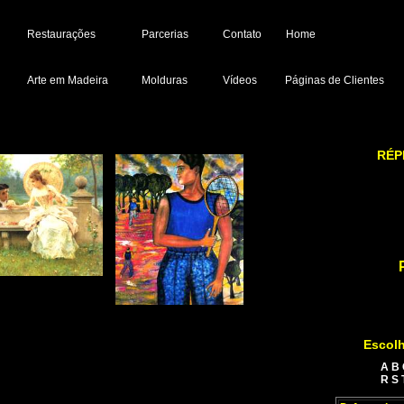
Restaurações
Parcerias
Contato
Home
Arte em Madeira
Molduras
Vídeos
Páginas de Clientes
RÉP
Escolh
A
B
R
S