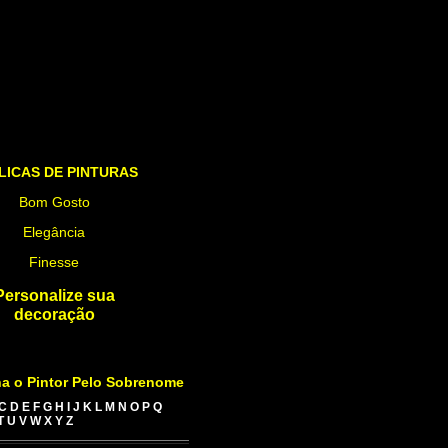
LICAS DE PINTURAS
Bom Gosto
Elegância
Finesse
Personalize sua
decoração
a o Pintor Pelo Sobrenome
C
D
E
F
G
H
I
J
K
L
M
N
O
P
Q
T
U
V
W
X
Y
Z