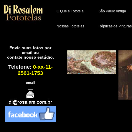
O Que é Fototela
São Paulo Antiga
Nossas Fototelas
Réplicas de Pinturas
Envie suas fotos por
email ou
contate nosso estúdio.
Telefone:
0-xx-11-
2561-1753
email