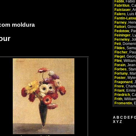
Fabbi
,
Fabio
Fabritius
,
Ca
Faistauer
,
A
Falero
,
Luis 
Fantin-Latou
Farney
,
Hen
 com moldura
Fattori
,
Giov
Fedotow
,
Pa
Feininger
,
L
our
Ferneley
,
Jo
Feti
,
Domeni
Fildes
,
Samu
Fischer
,
Pau
Flegel
,
Geor
Flint
,
William
Forain
,
Jean
Forbes
,
Stan
Fortuny
,
Mar
Foster
,
Myles
Fragonard
,
Frere
,
Charl
Friant
,
Emile
Friedrich
,
Ca
Frith
,
Willia
Fromentin
,
A
B
C
D
E
F
X
Y
Z