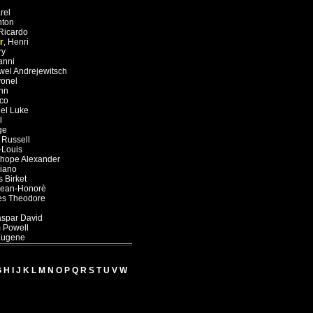
rel
nton
Ricardo
r
,
Henri
ry
anni
wel Andrejewitsch
yonel
hn
co
el Luke
l
ge
 Russell
-Louis
hope Alexander
iano
 Birket
Jean-Honorè
es Theodore
spar David
m Powell
Eugene
G
H
I
J
K
L
M
N
O
P
Q
R
S
T
U
V
W