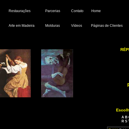
Restaurações
Parcerias
Contato
Home
Arte em Madeira
Molduras
Vídeos
Páginas de Clientes
RÉP
Escolh
A
B
R
S