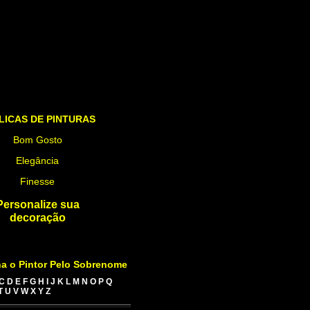
LICAS DE PINTURAS
Bom Gosto
Elegância
Finesse
Personalize sua
decoração
a o Pintor Pelo Sobrenome
C
D
E
F
G
H
I
J
K
L
M
N
O
P
Q
T
U
V
W
X
Y
Z