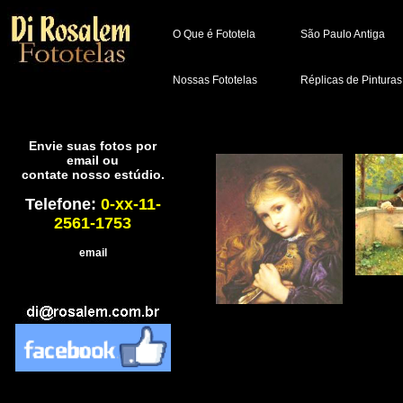
O Que é Fototela
São Paulo Antiga
Nossas Fototelas
Réplicas de Pinturas
Envie suas fotos por
email ou
contate nosso estúdio.
Telefone:
0-xx-11-
2561-1753
email