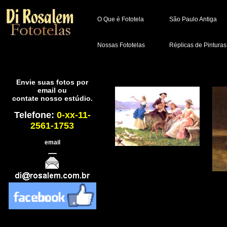
O Que é Fototela
São Paulo Antiga
Nossas Fototelas
Réplicas de Pinturas
Envie suas fotos por
email ou
contate nosso estúdio.
Telefone:
0-xx-11-
2561-1753
email