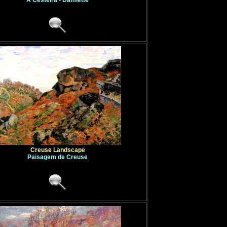
A Cesteira - Damiette
Creuse Landscape
Paisagem de Creuse