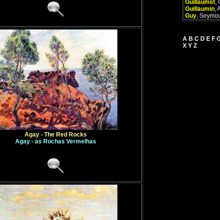
Guillaumet
,
Guillaumin
,
Guy
,
Seymou
A
B
C
D
E
F
X
Y
Z
Agay - The Red Rocks
Agay - as Rochas Vermelhas