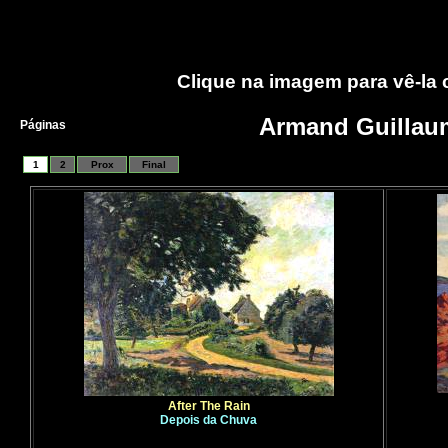
Clique na imagem para vê-la
Armand Guillau
Páginas
1
2
Prox
Final
After The Rain
Depois da Chuva