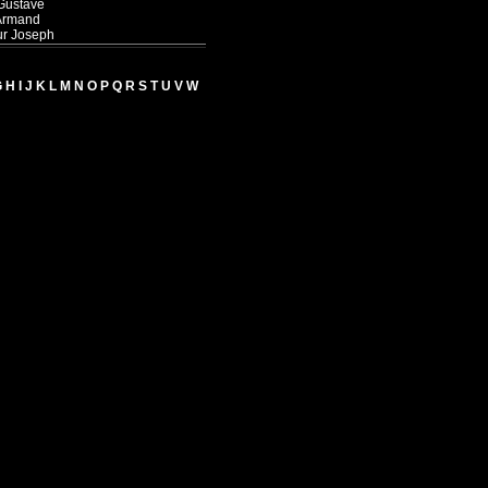
Gustave
Armand
r Joseph
G
H
I
J
K
L
M
N
O
P
Q
R
S
T
U
V
W