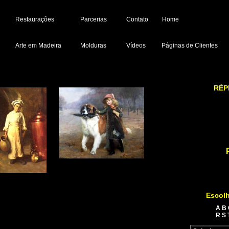
Restaurações
Parcerias
Contato
Home
Arte em Madeira
Molduras
Vídeos
Páginas de Clientes
RÉP
Escolh
A
B
R
S