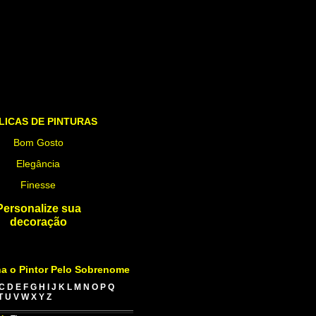
LICAS DE PINTURAS
Bom Gosto
Elegância
Finesse
Personalize sua
decoração
a o Pintor Pelo Sobrenome
C
D
E
F
G
H
I
J
K
L
M
N
O
P
Q
T
U
V
W
X
Y
Z