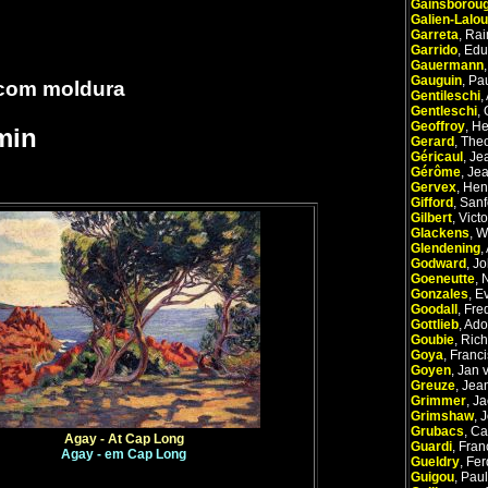
Gainsborou
Galien-Lalo
Garreta
,
Rai
Garrido
,
Edu
Gauermann
Gauguin
,
Pa
 com moldura
Gentileschi
,
Gentleschi
,
Geoffroy
,
He
min
Gerard
,
The
Géricaul
,
Je
Gérôme
,
Je
Gervex
,
Hen
Gifford
,
Sanf
Gilbert
,
Victo
Glackens
,
W
Glendening
,
Godward
,
Jo
Goeneutte
,
N
Gonzales
,
E
Goodall
,
Fre
Gottlieb
,
Ado
Goubie
,
Rich
Goya
,
Franc
Goyen
,
Jan 
Greuze
,
Jean
Grimmer
,
Ja
Grimshaw
,
J
Grubacs
,
Ca
Agay - At Cap Long
Guardi
,
Fran
Agay - em Cap Long
Gueldry
,
Fer
Guigou
,
Paul