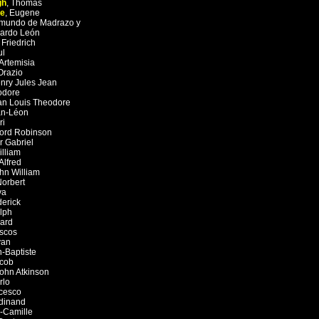
gh
,
Thomas
ue
,
Eugene
mundo de Madrazo y
ardo León
,
Friedrich
ul
Artemisia
Orazio
nry Jules Jean
odore
an Louis Theodore
an-Léon
ri
ord Robinson
r Gabriel
illiam
Alfred
hn William
orbert
va
derick
lph
ard
iscos
van
-Baptiste
cob
ohn Atkinson
rlo
cesco
dinand
-Camille