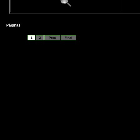
Páginas
1
2
Prox
Final