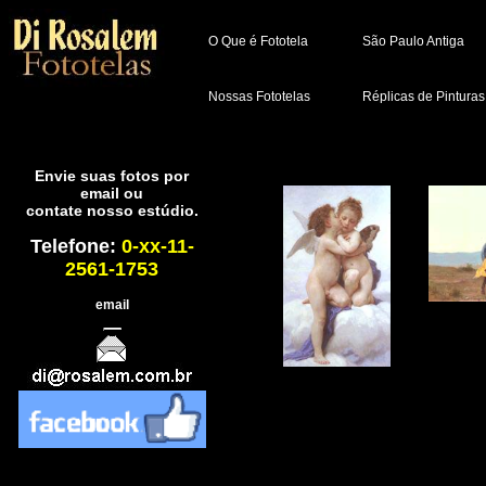
O Que é Fototela
São Paulo Antiga
Nossas Fototelas
Réplicas de Pinturas
Envie suas fotos por
email ou
contate nosso estúdio.
Telefone:
0-xx-11-
2561-1753
email