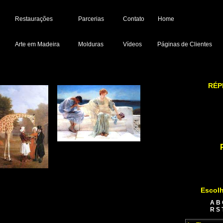
Restaurações
Parcerias
Contato
Home
Arte em Madeira
Molduras
Vídeos
Páginas de Clientes
RÉP
Escolh
A
B
R
S