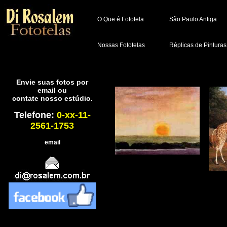
O Que é Fototela
São Paulo Antiga
Nossas Fototelas
Réplicas de Pinturas
Envie suas fotos por
email ou
contate nosso estúdio.
Telefone:
0-xx-11-
2561-1753
email