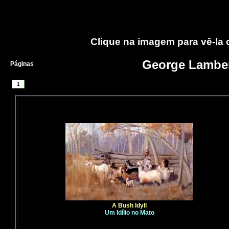
Clique na imagem para vê-la
George Lambe
Páginas
1
A Bush Idyll
Um Idílio no Mato