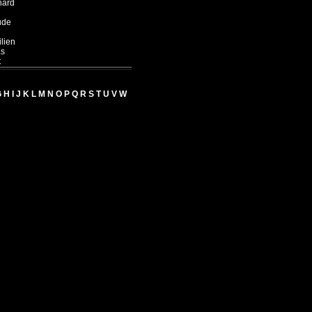
hard
ude
lien
s
t
G
H
I
J
K
L
M
N
O
P
Q
R
S
T
U
V
W