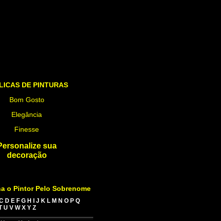
LICAS DE PINTURAS
Bom Gosto
Elegância
Finesse
Personalize sua
decoração
a o Pintor Pelo Sobrenome
C
D
E
F
G
H
I
J
K
L
M
N
O
P
Q
T
U
V
W
X
Y
Z