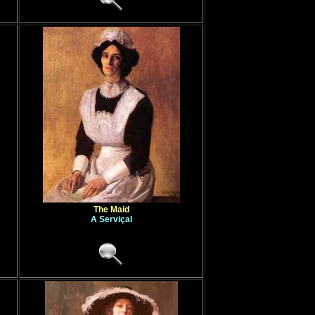
The Maid
A Serviçal