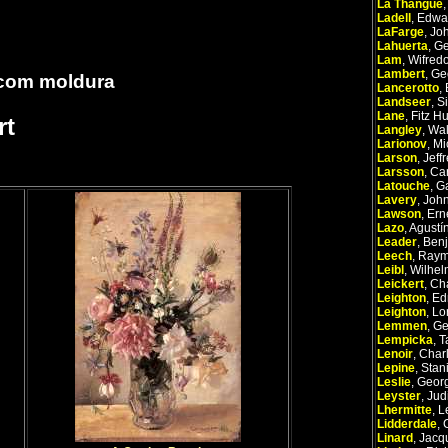
La Thangue
Ladell
,
Edwa
LaFarge
,
Jo
Lahuerta
,
Ge
Lam
,
Wifred
Lambert
,
Ge
 com moldura
Lancerotto
,
Landseer
,
S
Lane
,
Fitz H
rt
Langley
,
Wal
Larionov
,
Mi
Larson
,
Jeff
Larsson
,
Car
Latouche
,
G
Lavery
,
Joh
Lawson
,
Ern
Lazo
,
Agustí
Leader
,
Benj
Leech
,
Ray
Leibl
,
Wilhel
Leickert
,
Cha
Leighton
,
Ed
Leighton
,
Lo
Lemmen
,
Ge
Lempicka
,
T
Lenoir
,
Char
Lepine
,
Stan
Leslie
,
Geor
Leyster
,
Jud
Lhermitte
,
L
Lidderdale
,
Linard
,
Jacq