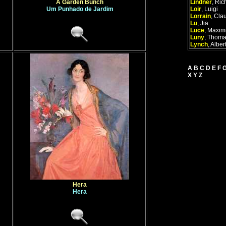
A Garden Bunch
Lindner
,
Ric
Um Punhado de Jardim
Loir
,
Luigi
Lorrain
,
Cla
Lu
,
Jia
Luce
,
Maximi
Luny
,
Thoma
Lynch
,
Alber
A
B
C
D
E
F
X
Y
Z
Hera
Hera