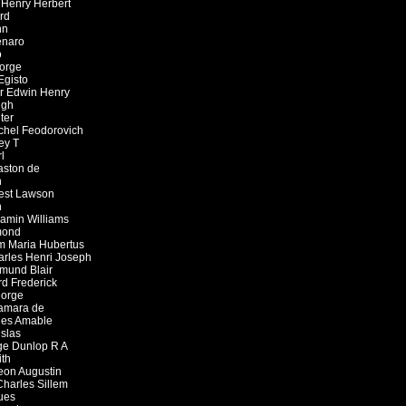
,
Henry Herbert
rd
hn
naro
o
orge
Egisto
ir Edwin Henry
ugh
ter
chel Feodorovich
rey T
l
aston de
n
est Lawson
n
amin Williams
mond
m Maria Hubertus
rles Henri Joseph
mund Blair
rd Frederick
orge
amara de
les Amable
islas
ge Dunlop R A
ith
eon Augustin
Charles Sillem
ues