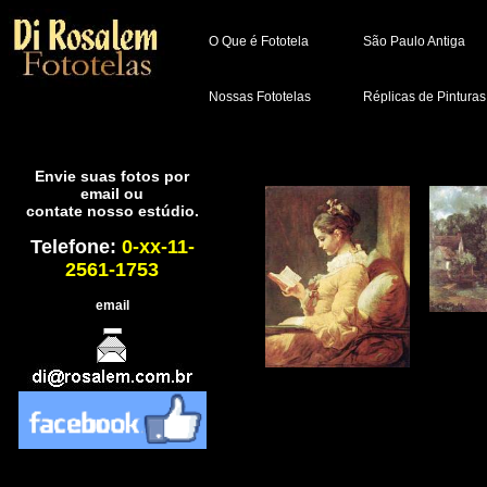
O Que é Fototela
São Paulo Antiga
Nossas Fototelas
Réplicas de Pinturas
Envie suas fotos por
email ou
contate nosso estúdio.
Telefone:
0-xx-11-
2561-1753
email