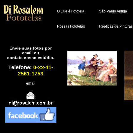
O Que é Fototela
São Paulo Antiga
Nossas Fototelas
Réplicas de Pinturas
Envie suas fotos por
email ou
contate nosso estúdio.
Telefone:
0-xx-11-
2561-1753
email