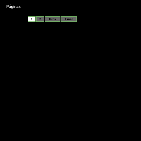
Páginas
1
2
Prox
Final