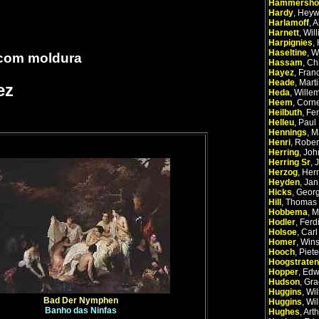
Hammersho
Hardy
,
Heyw
Harlamoff
,
A
Harnett
,
Wil
Harpignies
,
Haseltine
,
W
 com moldura
Hassam
,
Ch
Hayez
,
Fran
Heade
,
Mart
ez
Heda
,
Wille
Heem
,
Corne
Heilbuth
,
Fe
Helleu
,
Paul
Hennings
,
M
Henri
,
Rober
Herring
,
Joh
Herring Sr
,
J
Herzog
,
Her
Heyden
,
Jan
Hicks
,
Georg
Hill
,
Thomas
Hobbema
,
M
Hodler
,
Ferd
Holsoe
,
Carl
Homer
,
Win
Hooch
,
Piete
Hoogstraten
Hopper
,
Edw
Hudson
,
Gra
Huggins
,
Wil
Bad Der Nymphen
Huggins
,
Wil
Banho das Ninfas
Hughes
,
Arth