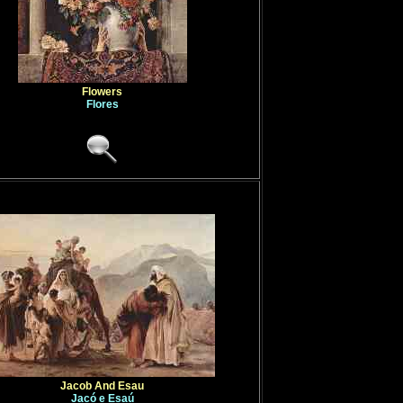
Flowers
Flores
Jacob And Esau
Jacó e Esaú