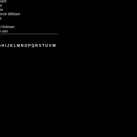
ard
or
am
rick William
s
m Holman
n van
G
H
I
J
K
L
M
N
O
P
Q
R
S
T
U
V
W