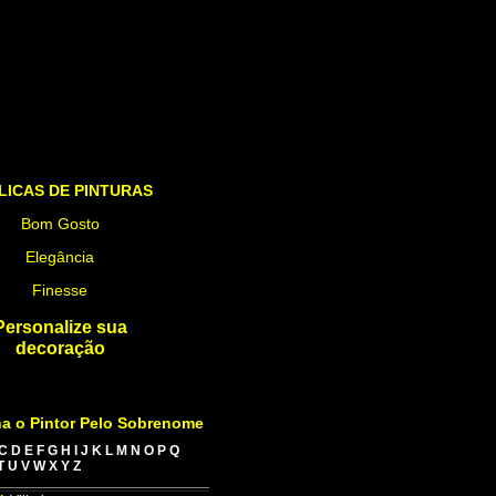
LICAS DE PINTURAS
Bom Gosto
Elegância
Finesse
Personalize sua
decoração
a o Pintor Pelo Sobrenome
C
D
E
F
G
H
I
J
K
L
M
N
O
P
Q
T
U
V
W
X
Y
Z