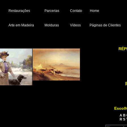
Restaurações
Parcerias
Contato
Home
Arte em Madeira
Molduras
Vídeos
Páginas de Clientes
RÉP
Escolh
A
B
R
S