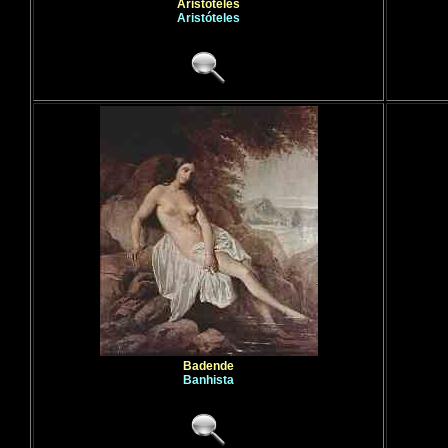
Aristoteles
Aristóteles
Badende
Banhista