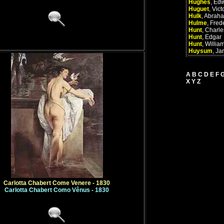
Hughes
,
Edw
Huguet
,
Vict
Hulk
,
Abrah
Hulme
,
Frede
Hunt
,
Charle
Hunt
,
Edgar
Hunt
,
Willia
Huysum
,
Ja
A
B
C
D
E
F
X
Y
Z
Carlotta Chabert Come Venere - 1830
Carlotta Chabert Como Vênus - 1830