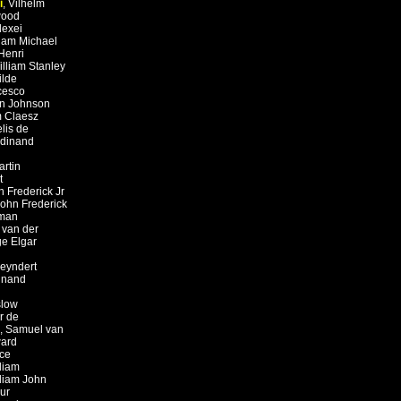
i
,
Vilhelm
ood
lexei
liam Michael
Henri
illiam Stanley
ilde
cesco
in Johnson
m Claesz
lis de
rdinand
artin
t
n Frederick Jr
ohn Frederick
man
 van der
e Elgar
eyndert
inand
slow
r de
,
Samuel van
ard
ce
liam
liam John
ur