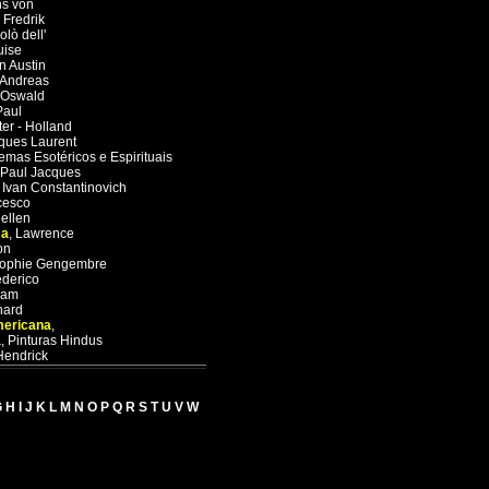
s von
 Fredrik
olò dell'
uise
n Austin
Andreas
Oswald
Paul
ter - Holland
ques Laurent
emas Esotéricos e Espirituais
Paul Jacques
,
Ivan Constantinovich
cesco
ellen
ma
,
Lawrence
on
ophie Gengembre
derico
ham
hard
mericana
,
a
,
Pinturas Hindus
Hendrick
G
H
I
J
K
L
M
N
O
P
Q
R
S
T
U
V
W