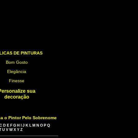
LICAS DE PINTURAS
Bom Gosto
Elegância
Finesse
Personalize sua
decoração
a o Pintor Pelo Sobrenome
C
D
E
F
G
H
I
J
K
L
M
N
O
P
Q
T
U
V
W
X
Y
Z