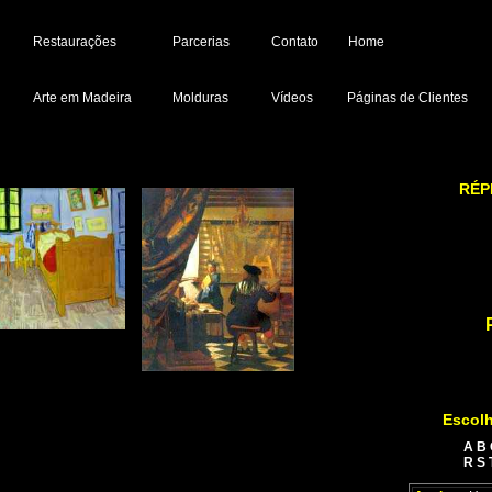
Restaurações
Parcerias
Contato
Home
Arte em Madeira
Molduras
Vídeos
Páginas de Clientes
RÉP
Escolh
A
B
R
S