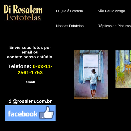
O Que é Fototela
São Paulo Antiga
Nossas Fototelas
Réplicas de Pinturas
Envie suas fotos por
email ou
contate nosso estúdio.
Telefone:
0-xx-11-
2561-1753
email