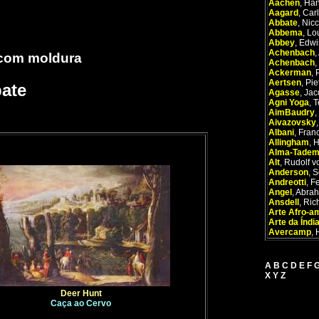
Aachen
,
Han
Aagard
,
Carl
Abbate
,
Nicc
Abbema
,
Lo
Abbey
,
Edwi
Achenbach
,
 com moldura
Achenbach
,
Ackerman
,
Aertsen
,
Pie
bate
Agasse
,
Jac
Agni Yoga
,
T
AimBaudry
,
Aivazovsky
Albani
,
Fran
Allingham
,
H
Alma-Tade
Alt
,
Rudolf v
Anderson
,
S
Andreotti
,
Fe
Angel
,
Abra
Ansdell
,
Ric
Arte Afro-a
Arte da Índi
Avercamp
,
A
B
C
D
E
F
X
Y
Z
Deer Hunt
Caça ao Cervo