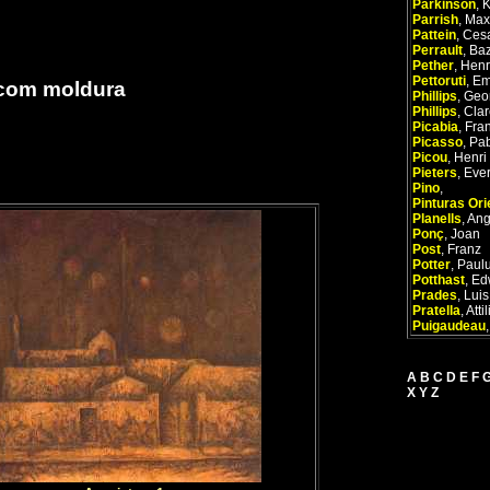
Parkinson
,
K
Parrish
,
Maxf
Pattein
,
Ces
Perrault
,
Baz
Pether
,
Henr
Pettoruti
,
Em
 com moldura
Phillips
,
Geo
Phillips
,
Cla
Picabia
,
Fran
Picasso
,
Pab
Picou
,
Henri 
Pieters
,
Ever
Pino
,
Pinturas Ori
Planells
,
Ang
Ponç
,
Joan
Post
,
Franz
Potter
,
Paul
Potthast
,
Ed
Prades
,
Luis
Pratella
,
Attil
Puigaudeau
A
B
C
D
E
F
X
Y
Z