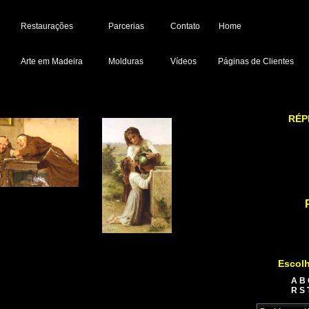
Restaurações
Parcerias
Contato
Home
Arte em Madeira
Molduras
Vídeos
Páginas de Clientes
RÉP
Escolh
A
B
R
S