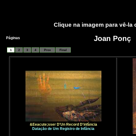
Clique na imagem para vê-la
Joan Ponç
Páginas
1
2
3
4
Prox
Final
&Eeacute;sser D'Un Record D'infància
Datação de Um Registro de Infância