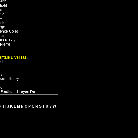
eith
ield
ar
ile
y
ilio
rge
rence Coles
cis
lo Ruiz y
Pierre
t
entais Diversas
,
el
us
ward Henry
io
,
Ferdinand Loyen Du
G
H
I
J
K
L
M
N
O
P
Q
R
S
T
U
V
W