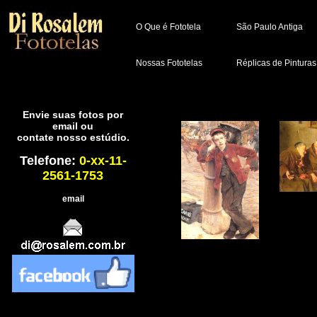
O Que é Fototela
São Paulo Antiga
Nossas Fototelas
Réplicas de Pinturas
Envie suas fotos por
email ou
contate nosso estúdio.
Telefone:
0-xx-11-
2561-1753
email