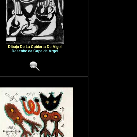
Dibujo De La Cubierta De Algol
Desenho da Capa de Argol