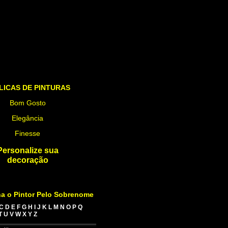
LICAS DE PINTURAS
Bom Gosto
Elegância
Finesse
Personalize sua
decoração
a o Pintor Pelo Sobrenome
C
D
E
F
G
H
I
J
K
L
M
N
O
P
Q
T
U
V
W
X
Y
Z