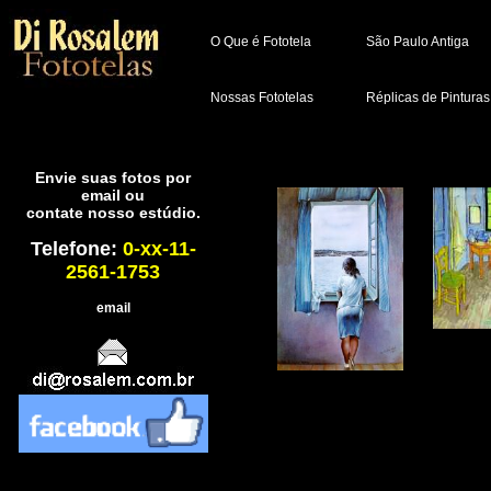
O Que é Fototela
São Paulo Antiga
Nossas Fototelas
Réplicas de Pinturas
Envie suas fotos por
email ou
contate nosso estúdio.
Telefone:
0-xx-11-
2561-1753
email