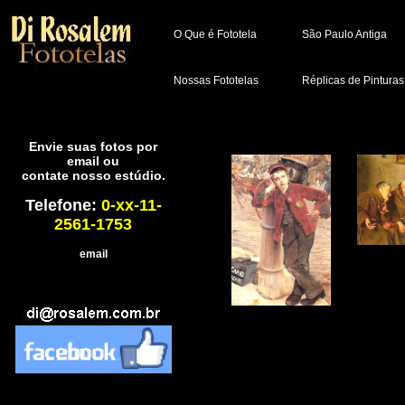
O Que é Fototela
São Paulo Antiga
Nossas Fototelas
Réplicas de Pinturas
Envie suas fotos por
email ou
contate nosso estúdio.
Telefone:
0-xx-11-
2561-1753
email