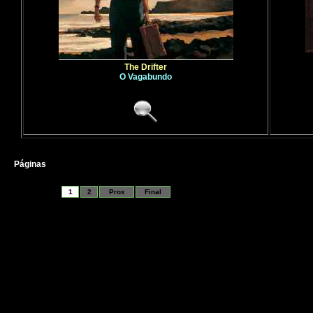
The Drifter
O Vagabundo
Páginas
1
2
Prox
Final