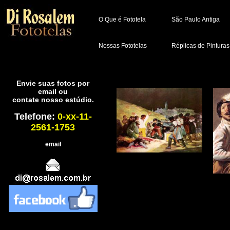
O Que é Fototela
São Paulo Antiga
Nossas Fototelas
Réplicas de Pinturas
Envie suas fotos por
email ou
contate nosso estúdio.
Telefone:
0-xx-11-
2561-1753
email