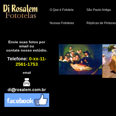
O Que é Fototela
São Paulo Antiga
Nossas Fototelas
Réplicas de Pinturas
Envie suas fotos por
email ou
contate nosso estúdio.
Telefone:
0-xx-11-
2561-1753
email