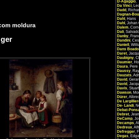
D-Agaggio
,
Da Vinci
,
Le
Dadd
,
Richa
Dagnan-Bou
Dahl
,
Hans
Dahl
,
Johan 
 com moldura
Dalem
,
Corn
Dali
,
Salvado
Danby
,
Fran
gger
Dandini
,
Ces
Daniell
,
Will
Dans Boado
Daret
,
Jacqu
Daubigny
,
C
Daumier
,
Ho
Daura
,
Pere 
Daussy
,
Ra
Dauzats
,
Adr
David
,
Gerar
David
,
Jacqu
Davis
,
Stuart
Dawson
,
Mo
Dürer
,
Albre
De Largillier
De- Landi
,
N
Debat-Pons
Debret
,
Jean
DeCamp
,
Jo
Decamps
,
A
Dedreux
,
Alf
Defregger
,
F
Degas
,
Edga