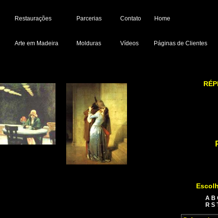
Restaurações
Parcerias
Contato
Home
Arte em Madeira
Molduras
Vídeos
Páginas de Clientes
RÉP
Escolh
A
B
R
S