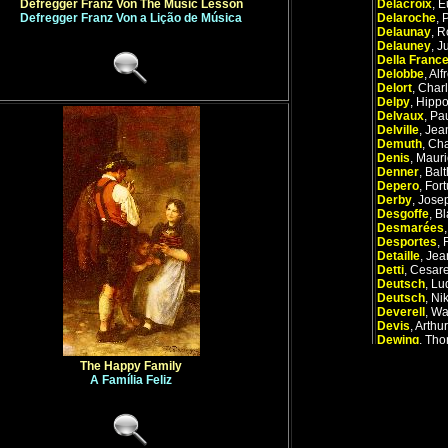
Defregger Franz Von The Music Lesson
Delacroix
,
E
Defregger Franz Von a Lição de Música
Delaroche
,
Delaunay
,
R
Delauney
,
Ju
Della Franc
Delobbe
,
Alf
Delort
,
Char
Delpy
,
Hippo
Delvaux
,
Pa
Delville
,
Jea
Demuth
,
Cha
Denis
,
Mauri
Denner
,
Bal
Depero
,
For
Derby
,
Josep
Desgoffe
,
Bl
Desmarées
Desportes
,
Detaille
,
Jea
Detti
,
Cesar
Deutsch
,
Lu
Deutsch
,
Ni
Deverell
,
Wa
Devis
,
Arthur
Dewing
,
Tho
Di Cosimo
,
P
The Happy Family
Di Credi
,
Lo
A Família Feliz
Di Paolo
,
Gi
Díaz de la P
Dicksee
,
Fr
Dietriich
,
Chr
Dijck
,
Floris