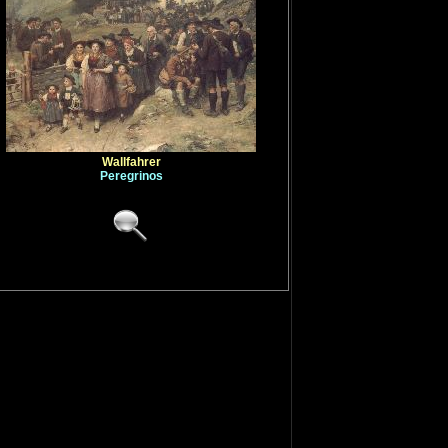
Dumas
,
Mar
Dumonstier
Dünz
,
Johan
Dupré
,
Jules
Dupuy
,
Paul
Duran
,
Charl
Durand
,
Asc
Dusart
,
Corn
Duval
,
Euge
Duveneck
,
F
Duverger
,
T
Dvorak
,
Fra
Wallfahrer
Dyce
,
Willia
Peregrinos
A
B
C
D
E
F
X
Y
Z