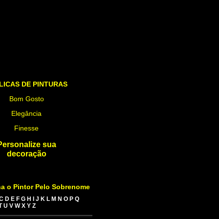
LICAS DE PINTURAS
Bom Gosto
Elegância
Finesse
Personalize sua
decoração
a o Pintor Pelo Sobrenome
C
D
E
F
G
H
I
J
K
L
M
N
O
P
Q
T
U
V
W
X
Y
Z