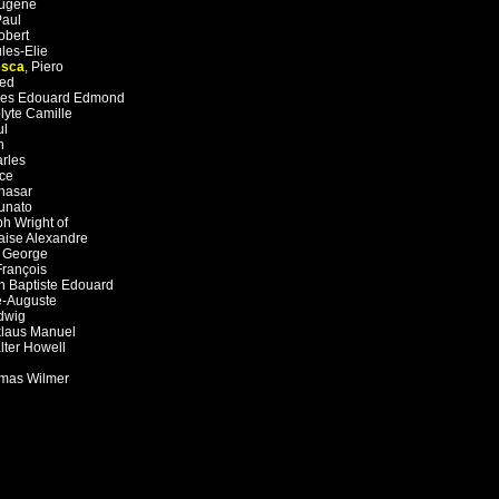
ugène
Paul
obert
les-Elie
esca
,
Piero
red
les Edouard Edmond
lyte Camille
ul
n
rles
ce
thasar
tunato
h Wright of
aise Alexandre
,
George
François
n Baptiste Edouard
e-Auguste
dwig
klaus Manuel
lter Howell
mas Wilmer
iero
renzo
ovanni
eña
,
Narcisse-Virgile
ank
istian Wilhelm Ernst
 Claesz van