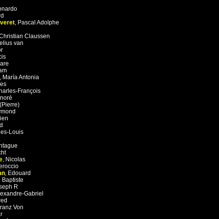
onardo
rd
veret
,
Pascal Adolphe
Christian Claussen
elius van
r
cis
are
iam
,
María Antonia
es
harles-François
noré
(Pierre)
ymond
ien
d
es-Louis
ntague
cht
e
,
Nicolas
eroccio
an
,
Edouard
 Baptiste
seph R
lexandre-Gabriel
red
ranz Von
r