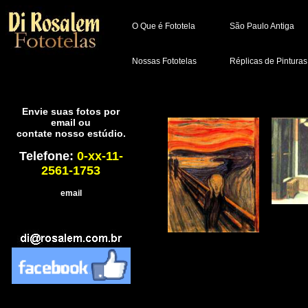
O Que é Fototela
São Paulo Antiga
Nossas Fototelas
Réplicas de Pinturas
Envie suas fotos por
email ou
contate nosso estúdio.
Telefone:
0-xx-11-
2561-1753
email