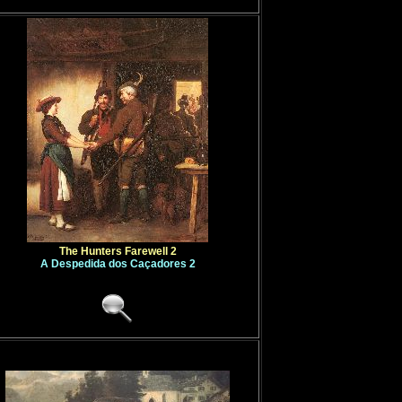
Dillis
,
Georg
Dinet
,
Etien
Discart
,
Jea
Diversos
,
Pi
Dix
,
Otto
Dobson
,
Wil
Dobuzhinsk
Dodiya
,
Atul
Dolci
,
Carlo
Doll
,
Anton
Domenichin
Dominguez
,
Dominguez
,
Dommelshui
Dommerson
Don Quixote
Done
,
Ken
Doré
,
Gusta
Dossi
,
Doss
Dou
,
Gerrit
The Hunters Farewell 2
Draper
,
Herb
A Despedida dos Caçadores 2
Dreux
,
Alfre
Droochsloot
Drouais
,
Fra
Dubowskoj
,
Dubreuil
,
To
Dubuffet
,
Je
Duck
,
Jacob
Duez
,
Ernest
Dufy
,
Raoul
Dughet
,
Gas
Dujardin
,
Ka