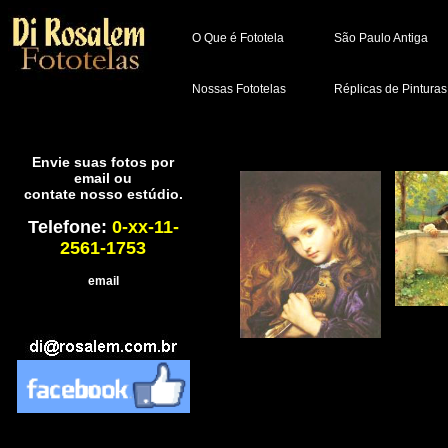
O Que é Fototela
São Paulo Antiga
Nossas Fototelas
Réplicas de Pinturas
Envie suas fotos por
email ou
contate nosso estúdio.
Telefone:
0-xx-11-
2561-1753
email