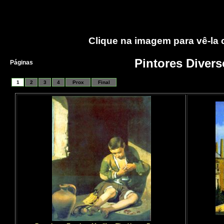
Clique na imagem para vê-la
Pintores Divers
Páginas
1
2
3
4
Prox
Final