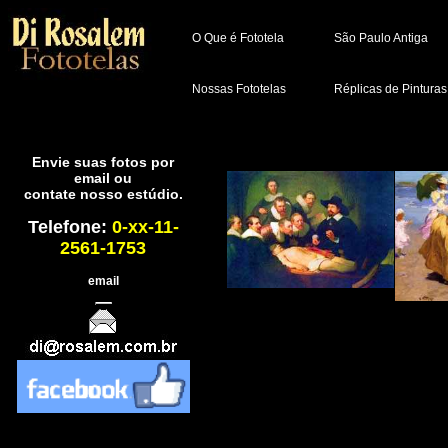
O Que é Fototela
São Paulo Antiga
Nossas Fototelas
Réplicas de Pinturas
Envie suas fotos por
email ou
contate nosso estúdio.
Telefone:
0-xx-11-
2561-1753
email