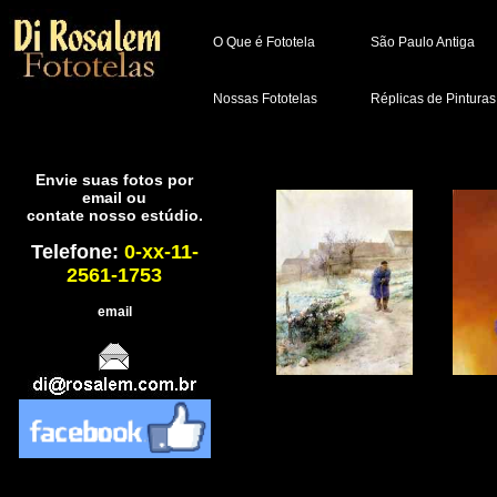
O Que é Fototela
São Paulo Antiga
Nossas Fototelas
Réplicas de Pinturas
Envie suas fotos por
email ou
contate nosso estúdio.
Telefone:
0-xx-11-
2561-1753
email