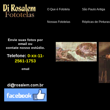
O Que é Fototela
São Paulo Antiga
Nossas Fototelas
Réplicas de Pinturas
Envie suas fotos por
email ou
contate nosso estúdio.
Telefone:
0-xx-11-
2561-1753
email