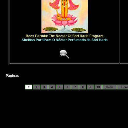
Bees Partake The Nectar Of Shri Haris Fragrant
Abelhas Partilham O Néctar Perfumado de Shri Haris
Páginas
1
2
3
4
5
6
7
8
9
10
Prox
Final