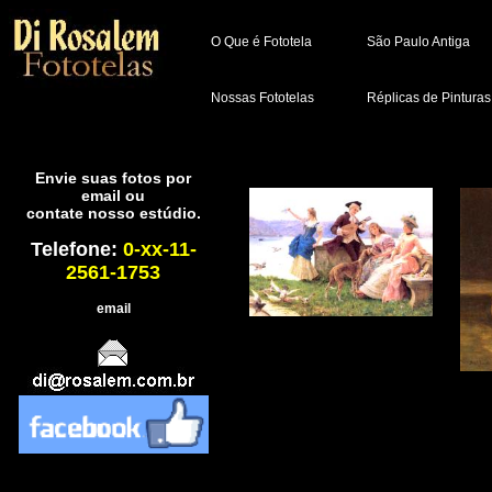
O Que é Fototela
São Paulo Antiga
Nossas Fototelas
Réplicas de Pinturas
Envie suas fotos por
email ou
contate nosso estúdio.
Telefone:
0-xx-11-
2561-1753
email