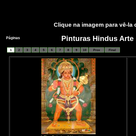
Clique na imagem para vê-la
Pinturas Hindus Arte 
Páginas
1
2
3
4
5
6
7
8
9
10
Prox
Final